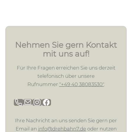
Nehmen Sie gern Kontakt
mit uns auf!
Für Ihre Fragen erreichen Sie uns derzeit
telefonisch über unsere
Rufnummer
"+49 40 38083530"
.
Ihre Nachricht an uns senden Sie gern per
Email an
info@drehbahn7.de
oder nutzen