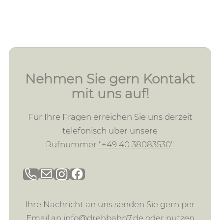
Nehmen Sie gern Kontakt
mit uns auf!
Für Ihre Fragen erreichen Sie uns derzeit
telefonisch über unsere
Rufnummer
"+49 40 38083530"
.
Ihre Nachricht an uns senden Sie gern per
Email an
info@drehbahn7.de
oder nutzen